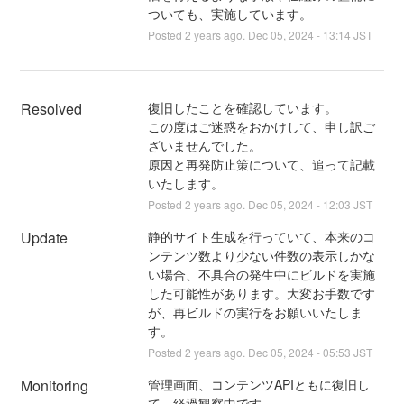
ついても、実施しています。
Posted
2
years ago.
Dec
05
,
2024
-
13:14
JST
Resolved
復旧したことを確認しています。
この度はご迷惑をおかけして、申し訳ご
ざいませんでした。
原因と再発防止策について、追って記載
いたします。
Posted
2
years ago.
Dec
05
,
2024
-
12:03
JST
Update
静的サイト生成を行っていて、本来のコ
ンテンツ数より少ない件数の表示しかな
い場合、不具合の発生中にビルドを実施
した可能性があります。大変お手数です
が、再ビルドの実行をお願いいたしま
す。
Posted
2
years ago.
Dec
05
,
2024
-
05:53
JST
Monitoring
管理画面、コンテンツAPIともに復旧し
て、経過観察中です。