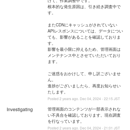
けて、作業調整中です。
根本的な発生原因は、引き続き調査中で
す。
またCDNにキャッシュがされていない
APIレスポンスについては、データについ
ても、影響があることを確認しておりま
す。
影響を最小限に抑えるため、管理画面は
メンテナンス中とさせていただいており
ます。
ご迷惑をおかけして、申し訳ございませ
ん。
進捗がございましたら、再度お知らせい
たします。
Posted
2
years ago.
Dec
04
,
2024
-
22:15
JST
Investigating
管理画面のコンテンツが一部表示されな
い不具合を確認しております。現在調査
を行なっています。
Posted
2
years ago.
Dec
04
,
2024
-
21:01
JST