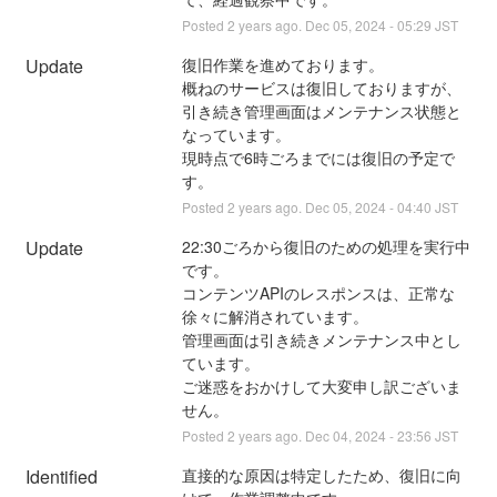
Posted
2
years ago.
Dec
05
,
2024
-
05:29
JST
Update
復旧作業を進めております。
概ねのサービスは復旧しておりますが、
引き続き管理画面はメンテナンス状態と
なっています。
現時点で6時ごろまでには復旧の予定で
す。
Posted
2
years ago.
Dec
05
,
2024
-
04:40
JST
Update
22:30ごろから復旧のための処理を実行中
です。
コンテンツAPIのレスポンスは、正常な
徐々に解消されています。
管理画面は引き続きメンテナンス中とし
ています。
ご迷惑をおかけして大変申し訳ございま
せん。
Posted
2
years ago.
Dec
04
,
2024
-
23:56
JST
Identified
直接的な原因は特定したため、復旧に向